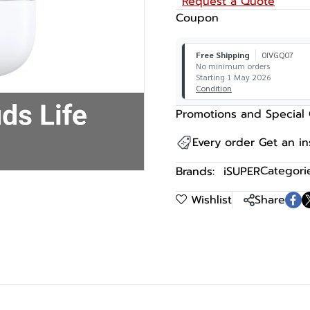
Request a Quote
Coupon
Free Shipping
0IVGQ07
No minimum orders
Starting 1 May 2026
Condition
Promotions and Special 
Every order Get an i
Categorie
Brands:
iSUPER
Wishlist
Share