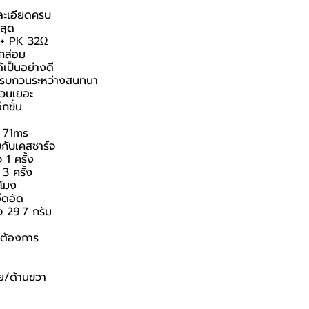
ละเอียดครบ
่สุด
 + PK 32Ω
มกล่อม
้เป็นอย่างดี
งรบกวนระหว่างสนทนา
บกวนเยอะ
กขั้น
e 71ms
วมกับเคสชาร์จ
 1 ครั้ง
3 ครั้ง
วโมง
ึดอัด
จ 29.7 กรัม
่ต้องการ
าย/ด้านขวา