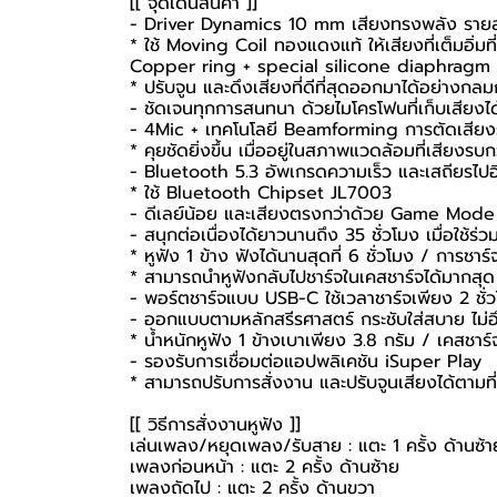
[[ จุดเด่นสินค้า ]]
- Driver Dynamics 10 mm เสียงทรงพลัง ราย
* ใช้ Moving Coil ทองแดงแท้ ให้เสียงที่เต็มอิ่มที
Copper ring + special silicone diaphragm
* ปรับจูน และดึงเสียงที่ดีที่สุดออกมาได้อย่างกล
- ชัดเจนทุกการสนทนา ด้วยไมโครโฟนที่เก็บเสียงได
- 4Mic + เทคโนโลยี Beamforming การตัดเสีย
* คุยชัดยิ่งขึ้น เมื่ออยู่ในสภาพแวดล้อมที่เสียงร
- Bluetooth 5.3 อัพเกรดความเร็ว และเสถียรไปอี
* ใช้ Bluetooth Chipset JL7003
- ดีเลย์น้อย และเสียงตรงกว่าด้วย Game Mod
- สนุกต่อเนื่องได้ยาวนานถึง 35 ชั่วโมง เมื่อใช้ร่
* หูฟัง 1 ข้าง ฟังได้นานสุดที่ 6 ชั่วโมง / การชาร์จ
* สามารถนำหูฟังกลับไปชาร์จในเคสชาร์จได้มากสุด 
- พอร์ตชาร์จแบบ USB-C ใช้เวลาชาร์จเพียง 2 ชั่
- ออกแบบตามหลักสรีรศาสตร์ กระชับใส่สบาย ไม่อ
* น้ำหนักหูฟัง 1 ข้างเบาเพียง 3.8 กรัม / เคสชาร์
- รองรับการเชื่อมต่อแอปพลิเคชัน iSuper Play
* สามารถปรับการสั่งงาน และปรับจูนเสียงได้ตามที
[[ วิธีการสั่งงานหูฟัง ]]
เล่นเพลง/หยุดเพลง/รับสาย : แตะ 1 ครั้ง ด้านซ้
เพลงก่อนหน้า : แตะ 2 ครั้ง ด้านซ้าย
เพลงถัดไป : แตะ 2 ครั้ง ด้านขวา