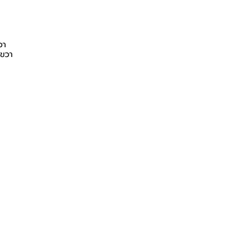
วา
นขวา