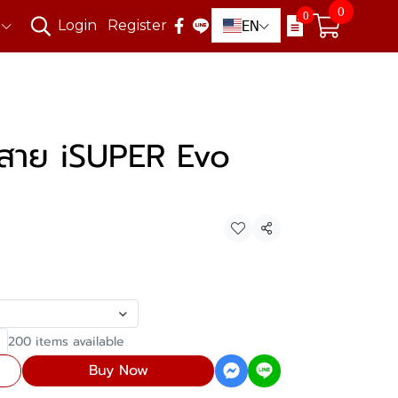
0
0
EN
Login
Register
ไร้สาย iSUPER Evo
Share
200 items available
Buy Now