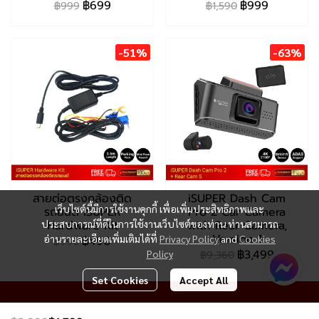
฿699
฿999
฿999
฿1,590
-51%
-63%
สายต่อตรงกล้องติด
iSUPER Dash Cam
เว็บไซต์นี้มีการใช้งานคุกกี้ เพื่อเพิ่มประสิทธิภาพและ
รถยนต์ iSUPER
Pro 2 Car Camera
ประสบการณ์ที่ดีในการใช้งานเว็บไซต์ของท่าน ท่านสามารถ
Hardware Kit
with Rear Camera,
Version 1
อ่านรายละเอียดเพิ่มเติมได้ที่
Privacy Policy
and
Cookies
฿490
฿990
฿3,499
Policy
฿9,360
Set Cookies
Accept All