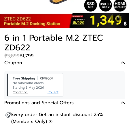
1/2
6 in 1 Portable M.2 ZTEC
ZD622
฿3,899
฿1,799
Coupon
Free Shipping
0IVGQ07
No minimum orders
Starting 1 May 2026
Condition
Collect
Promotions and Special Offers
Every order Get an instant discount 25%
(Members Only)