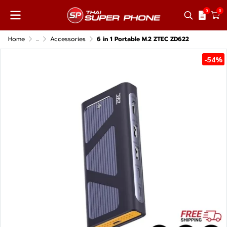
0
0
Home
...
Accessories
6 in 1 Portable M.2 ZTEC ZD622
-54%