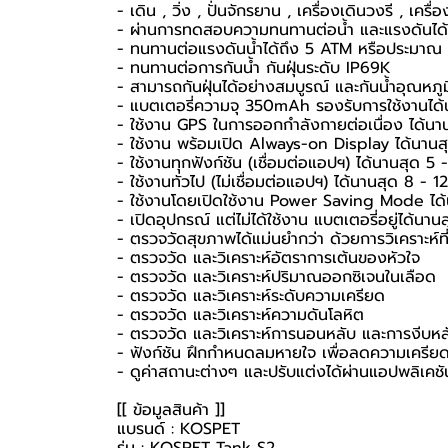
- เดิน , วิ่ง , ปั่นจักรยาน , เครื่องเดินวงรี , เคร
- ผ่านการทดสอบความทนทานต่อน้ำ และแรงดันได้เ
- ทนทานต่อแรงดันน้ำได้ถึง 5 ATM หรือประมาณ
- ทนทานต่อการกันน้ำ กันฝุ่นระดับ IP69K
- สามารถกันฝุ่นได้อย่างสมบูรณ์ และกันน้ำอุณหภู
- แบตเตอรี่ความจุ 350mAh รองรับการใช้งานได้
- ใช้งาน GPS ในการออกกำลังกายต่อเนื่อง ได้นาน
- ใช้งาน พร้อมเปิด Always-on Display ได้นานสุ
- ใช้งานทุกฟังก์ชัน (เชื่อมต่อแอปฯ) ได้นานสุด 5 -
- ใช้งานทั่วไป (ไม่เชื่อมต่อแอปฯ) ได้นานสุด 8 - 12
- ใช้งานโดยเปิดใช้งาน Power Saving Mode ได้
- เปิดอุปกรณ์ แต่ไม่ได้ใช้งาน แบตเตอรี่อยู่ได้นาน
- ตรวจวัดสุขภาพได้แม่นยำกว่า ด้วยการวิเคราะห์ที
- ตรวจวัด และวิเคราะห์อัตราการเต้นของหัวใจ
- ตรวจวัด และวิเคราะห์ปริมาณออกซิเจนในเลือด
- ตรวจวัด และวิเคราะห์ระดับความเครียด
- ตรวจวัด และวิเคราะห์ความดันโลหิต
- ตรวจวัด และวิเคราะห์การนอนหลับ และการงีบหล
- ฟังก์ชัน ฝึกกำหนดลมหายใจ เพื่อลดความเครีย
- ดูค่าสถานะต่างๆ และปรับแต่งได้ผ่านแอปพลิเคช
[[ ข้อมูลสินค้า ]]
แบรนด์ : KOSPET