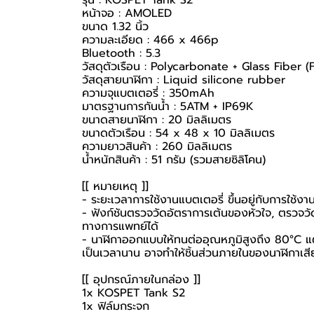
รุ่น : KOSPET Tank S2
หน้าจอ : AMOLED
ขนาด 1.32 นิ้ว
ความละเอียด : 466 x 466p
Bluetooth : 5.3
วัสดุตัวเรือน : Polycarbonate + Glass Fiber (
วัสดุสายนาฬิกา : Liquid silicone rubber
ความจุแบตเตอรี่ : 350mAh
มาตรฐานการกันน้ำ : 5ATM + IP69K
ขนาดสายนาฬิกา : 20 มิลลิเมตร
ขนาดตัวเรือน : 54 x 48 x 10 มิลลิเมตร
ความยาวสินค้า : 260 มิลลิเมตร
น้ำหนักสินค้า : 51 กรัม (รวมสายซิลิโคน)
[[ หมายเหตุ ]]
- ระยะเวลาการใช้งานแบตเตอรี่ ขึ้นอยู่กับการใช้
- ฟังก์ชันตรวจวัดอัตราการเต้นของหัวใจ, ตรวจวัดอ
ทางการแพทย์ได้
- นาฬิกาออกแบบให้ทนต่ออุณหภูมิสูงถึง 80°C แต่ไ
เป็นเวลานาน อาจทำให้ชิ้นส่วนภายในของนาฬิกาเสี
[[ อุปกรณ์ภายในกล่อง ]]
1x KOSPET Tank S2
1x ฟิล์มกระจก