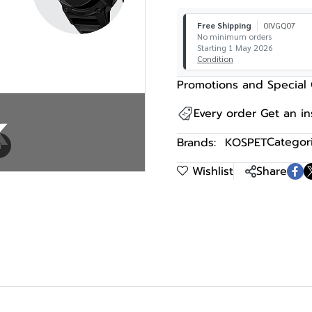
Free Shipping
0IVGQ07
No minimum orders
Starting 1 May 2026
Condition
Promotions and Special 
Every order Get an i
Categori
Brands:
KOSPET
m
Wishlist
Share