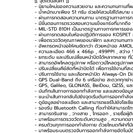
[[ จุดเด่นสินค้า ]]
- นิยามใหม่ของความสวยงาม และความทนทานที่ผ
- น้ำหนักเบาเพียง 51 กรัม ช่วยให้สวมใส่ได้สบาย
- ผ่านการทดสอบความทนทาน มาตรฐานทางการท
- มีขั้นตอนการตรวจสอบความแข็งแกร่งที่มากถึง 
- MIL-STD 810H เป็นมาตรฐานทางการทหารของส
- ผ่านการทดสอบในห้องปฏิบัติการของ KOSPET 
- เพื่อตรวจวัดคุณภาพของนาฬิกา และความทนทา
- อัพเกรดหน้าจอให้คมชัดกว่า ด้วยหน้าจอ AMOL
- ความละเอียด 466 x 466p , 499PPI , สว่าง 
- ยกระดับ และปรับเปลี่ยนหน้าปัดได้หลากหลาย ที่มี
- สามารถอัพโหลดรูปภาพ หรือดาวน์โหลดรูปภาพห
- ปรับเปลี่ยนคีย์ลัดที่หน้าปัดได้ เพื่อการใช้งานที
- ปรับการใช้งาน และเลือกหน้าปัด Always-On D
- GPS Dual-Band ถึง 6 เครือข่าย สะดวกทุกย่าง
- GPS, Galileo, GLONASS, BeiDou, QZSS, แล
- บันทึกเส้นทางการออกกำลังกาย และแสดงข้อมูล
- แนะนำเส้นทางกลับไปยังจุดเริ่มต้นการออกกำลั
- ดูข้อมูลอย่างละเอียด และสามารถแชร์ไปยังโซเชียล
- รองรับ Bluetooth Calling ที่จะทำให้สามารถโทร
- สามารถรับสาย , วางสาย , โทรออก , รายชื่อผู้ต
- มาพร้อมการตรวจวัดระดับความสูง , ความกดอา
- ครบถ้วนทุกการออกกำลังกาย ด้วยโหมดกีฬาที่มี
- มาพร้อมระบบตรวจจับการออกกำลังกายอัตโนมัติ