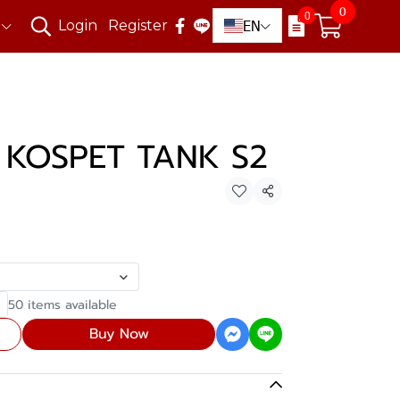
0
0
EN
Login
Register
์ KOSPET TANK S2
Share
50 items available
Buy Now