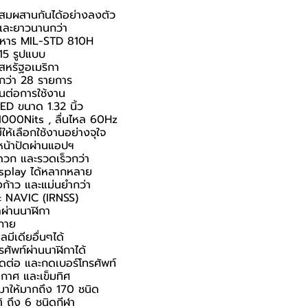
สมผสานกันได้อย่างลงตัว
 และยาวนานกว่า
หาร MIL-STD 810H
15 รูปแบบ
หรัฐอเมริกา
กว่า 28 รายการ
นต่อการใช้งาน
ED ขนาด 1.32 นิ้ว
1000Nits , ลื่นไหล 60Hz
ให้เลือกใช้งานอย่างจุใจ
น้าปัดผ่านแอปฯ
่สะดวก และรวดเร็วกว่า
isplay ได้หลากหลาย
ก้าว และแม่นยำกว่า
ะ NAVIC (IRNSS)
ผ่านนาฬิกา
งกาย
มีเดียอื่นๆได้
ศัพท์ผ่านนาฬิกาได้
ิดต่อ และกดเบอร์โทรศัพท์
กาศ และเข็มทิศ
มาให้มากถึง 170 ชนิด
 ถึง 6 ชนิดกีฬา