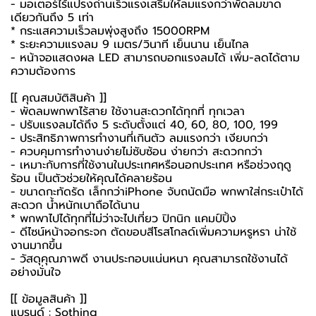
- มอเตอร์ไร้แปรงถ่านเร็วแรงเสริมให้ลมแรงกว่าพัดลมขาด
เดียวกันถึง 5 เท่า
* กระแสความเร็วลมพุ่งสูงถึง 15000RPM
* ระยะความแรงลม 9 เมตร/วินาที เย็นนาน เย็นไกล
- หน้าจอแสดงผล LED สามารถบอกแรงลมได้ เพิ่ม-ลดได้ตาม
ความต้องการ
[[ คุณสมบัติสินค้า ]]
- พัดลมพกพาไร้สาย ใช้งานสะดวกได้ทุกที่ ทุกเวลา
- ปรับแรงลมได้ถึง 5 ระดับตั้งแต่ 40, 60, 80, 100, 199
- ประสิทธิภาพการทำงานที่เกินตัว ลมแรงกว่า เงียบกว่า
- ควบคุมการทำงานง่ายไม่ซับซ้อน ง่ายกว่า สะดวกกว่า
- เหมาะกับการที่ใช้งานในประเทศหรือนอกประเทศ หรือช่วงฤดู
ร้อน เป็นตัวช่วยให้คุณได้คลายร้อน
- ขนาดกะทัดรัด เล็กกว่าiPhone จับถนัดมือ พกพาใส่กระเป๋าได้
สะดวก น้ำหนักเบาถือได้นาน
* พกพาไปได้ทุกที่ไม่ว่าจะไปเที่ยว ปิกนิก แคมป์ปิ้ง
- ดีไซน์หน้าจอกระจก ตัดขอบสีโรสโกลด์เพิ่มความหรูหรา น่าใช้
งานมากขึ้น
- วัสดุคุณภาพดี งานประกอบแน่นหนา คุณสามารถใช้งานได้
อย่างมั่นใจ
[[ ข้อมูลสินค้า ]]
แบรนด์ : Sothing