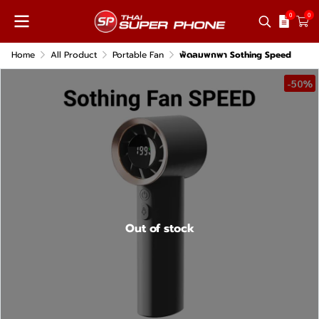
0
0
Home
All Product
Portable Fan
พัดลมพกพา Sothing Speed
-50%
Out of stock