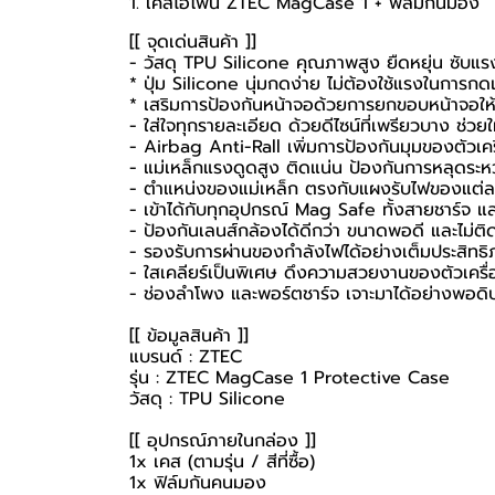
1. เคสไอโฟน ZTEC MagCase 1 + ฟิล์มกันมอง
[[ จุดเด่นสินค้า ]]
- วัสดุ TPU Silicone คุณภาพสูง ยืดหยุ่น ซับแรง
* ปุ่ม Silicone นุ่มกดง่าย ไม่ต้องใช้แรงในการกด
* เสริมการป้องกันหน้าจอด้วยการยกขอบหน้าจอให
- ใส่ใจทุกรายละเอียด ด้วยดีไซน์ที่เพรียวบาง ช่วยใ
- Airbag Anti-Rall เพิ่มการป้องกันมุมของตัวเครื
- แม่เหล็กแรงดูดสูง ติดแน่น ป้องกันการหลุดระหว่
- ตำแหน่งของแม่เหล็ก ตรงกับแผงรับไฟของแต่ละร
- เข้าได้กับทุกอุปกรณ์ Mag Safe ทั้งสายชาร์จ
- ป้องกันเลนส์กล้องได้ดีกว่า ขนาดพอดี และไม่
- รองรับการผ่านของกำลังไฟได้อย่างเต็มประสิทธ
- ใสเคลียร์เป็นพิเศษ ดึงความสวยงานของตัวเครื่อง
- ช่องลำโพง และพอร์ตชาร์จ เจาะมาได้อย่างพอดิบ
[[ ข้อมูลสินค้า ]]
แบรนด์ : ZTEC
รุ่น : ZTEC MagCase 1 Protective Case
วัสดุ : TPU Silicone
[[ อุปกรณ์ภายในกล่อง ]]
1x เคส (ตามรุ่น / สีที่ซื้อ)
1x ฟิล์มกันคนมอง