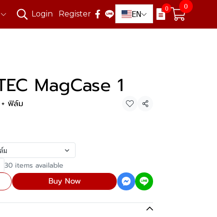
0
0
EN
Login
Register
ZTEC MagCase 1
+ ฟิล์ม
Share
ล์ม
30 items available
Buy Now