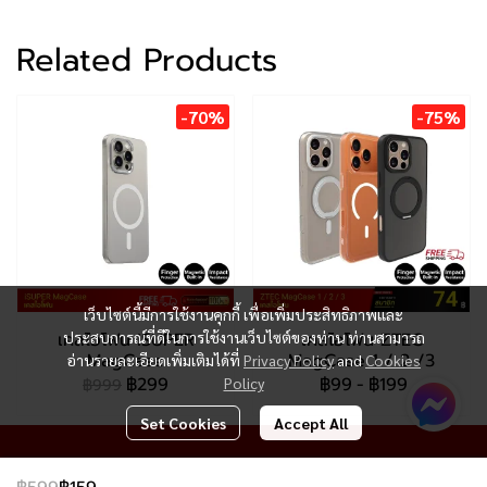
Related Products
-70%
-75%
เว็บไซต์นี้มีการใช้งานคุกกี้ เพื่อเพิ่มประสิทธิภาพและ
เคสไอโฟน iSUPER
ประสบการณ์ที่ดีในการใช้งานเว็บไซต์ของท่าน ท่านสามารถ
เคสไอโฟน ZTEC
MagCase
MagCase 1 / 2 /3
อ่านรายละเอียดเพิ่มเติมได้ที่
Privacy Policy
and
Cookies
฿299
฿99
-
฿199
Policy
฿999
Set Cookies
Accept All