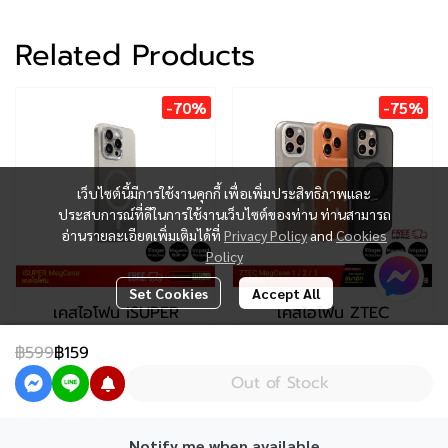
Related Products
-70%
-75%
เว็บไซต์นี้มีการใช้งานคุกกี้ เพื่อเพิ่มประสิทธิภาพและ
ประสบการณ์ที่ดีในการใช้งานเว็บไซต์ของท่าน ท่านสามารถ
อ่านรายละเอียดเพิ่มเติมได้ที่
Privacy Policy
and
Cookies
Policy
Set Cookies
Accept All
เคสไอโฟน iSUPER
เคสไอโฟน ZTEC
MagCase
MagCase 1 / 2 /3
฿599
฿159
฿299
฿99
-
฿199
฿999
Out of Stock
Notify me when available