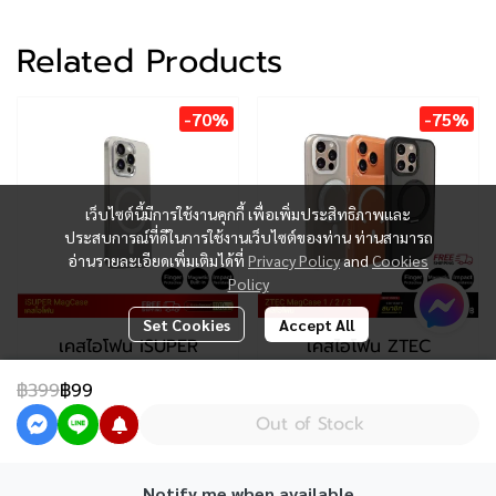
Related Products
-70%
-75%
เว็บไซต์นี้มีการใช้งานคุกกี้ เพื่อเพิ่มประสิทธิภาพและ
ประสบการณ์ที่ดีในการใช้งานเว็บไซต์ของท่าน ท่านสามารถ
อ่านรายละเอียดเพิ่มเติมได้ที่
Privacy Policy
and
Cookies
Policy
Set Cookies
Accept All
เคสไอโฟน iSUPER
เคสไอโฟน ZTEC
MagCase
MagCase 1 / 2 /3
฿399
฿99
฿299
฿99
-
฿199
฿999
Out of Stock
Notify me when available