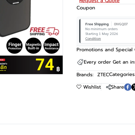
Request a Quote
Coupon
Free Shipping
0IVGQ07
No minimum orders
Starting 1 May 2026
Condition
Promotions and Special 
Every order Get an i
Categories
Brands:
ZTEC
Wishlist
Share