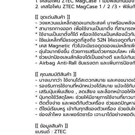
1. เคสไอโฟน ZTEC MagCase 1 ไม่มีฟิล์มกันมอง
2. เคสไอโฟน ZTEC MagCase 1 / 2 /3 + ฟิล์ม
[[ จุดเด่นสินค้า ]]
- วงแหวนแม่เหล็กสุดอเนกประสงค์ มาพร้อมพลังดูด
* สามารถกางออก เพื่อใช้งานเป็นขาตั้ง ที่สามาร
* ใช้งานเป็นขาตั้งก็ได้ หรือจะใช้งานเป็นคล้องนิ้วกั
- ใช้แม่เหล็กที่มีแรงดูดที่สูงถึง 52N ให้แรงดูดที่
* เคส Magnetic ทั่วไปจะมีแรงดูดของแม่เหล็กเพ
- อุ่นใจมากยิ่งขึ้น ด้วยการเสริมด้วยกรอบโลหะ เพ
* ช่วยปกป้องเลนส์กล้องได้เป็นอย่างดี และไม่เกิ
- Airbag Anti-Rall ซับแรงตก และเพิ่มการป้องกัน
[[ คุณสมบัติสินค้า ]]
- บางเบากว่า ใช้งานได้สะดวกสบาย และคงขนาดเดิ
- รองรับการใช้งานที่หนักหน่วงได้สบาย แม้จะใช้กั
- เสริมปุ่มเพิ่มเสียง , ลดเสียง และล็อกหน้าจอให้
* ปุ่มกดใช้วัสดุโลหะ ช่วยให้มีอายุการใช้งานที่ยา
- ติดตั้งง่าย และพอดีกับตัวเครื่อง ช่วยลดปัญห
- ดีไซน์เรียบหรู เข้ากับทุกสีของตัวเครื่อง ช่วยขับใ
- ช่องลำโพง และพอร์ตชาร์จ เจาะมาได้อย่างพอดิบ
[[ ข้อมูลสินค้า ]]
แบรนด์ : ZTEC