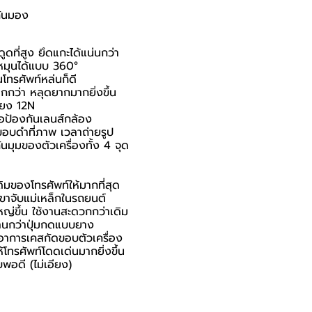
กันมอง
ที่สูง ยึดแกะได้แน่นกว่า
ถหมุนได้แบบ 360°
นโทรศัพท์หล่นก็ดี
มากกว่า หลุดยากมากยิ่งขึ้น
ียง 12N
ื่อป้องกันเลนส์กล้อง
นขอบดำที่ภาพ เวลาถ่ายรูป
มุมของตัวเครื่องทั้ง 4 จุด
มของโทรศัพท์ให้มากที่สุด
บขาจับแม่เหล็กในรถยนต์
ใหญ่ขึ้น ใช้งานสะดวกกว่าเดิม
วนานกว่าปุ่มกดแบบยาง
าอาการเคสกัดขอบตัวเครื่อง
ห้โทรศัพท์โดดเด่นมากยิ่งขึ้น
พอดี (ไม่เอียง)