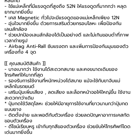
หล่นก็ดี
- ใช้แม่เหล็กที่มีแรงดูดที่สูงถึง 52N ให้แรงดูดที่มากกว่า หลุด
ยากมากยิ่งขึ้น
* เคส Magnetic ทั่วไปจะมีแรงดูดของแม่เหล็กเพียง 12N
- อุ่นใจมากยิ่งขึ้น ด้วยการเสริมด้วยกรอบโลหะ เพื่อป้องกัน
เลนส์กล้อง
* ช่วยปกป้องเลนส์กล้องได้เป็นอย่างดี และไม่เกินขอบดำที่ภาพ
เวลาถ่ายรูป
- Airbag Anti-Rall ซับแรงตก และเพิ่มการป้องกันมุมของตัว
เครื่องทั้ง 4 จุด
[[ คุณสมบัติสินค้า ]]
- บางเบากว่า ใช้งานได้สะดวกสบาย และคงขนาดเดิมของ
โทรศัพท์ให้มากที่สุด
- รองรับการใช้งานที่หนักหน่วงได้สบาย แม้จะใช้กับขาจับแม่
เหล็กในรถยนต์
- เสริมปุ่มเพิ่มเสียง , ลดเสียง และล็อกหน้าจอให้ใหญ่ขึ้น ใช้งาน
สะดวกกว่าเดิม
* ปุ่มกดใช้วัสดุโลหะ ช่วยให้มีอายุการใช้งานที่ยาวนานกว่าปุ่มกด
แบบยาง
- ติดตั้งง่าย และพอดีกับตัวเครื่อง ช่วยลดปัญหาอาการเคสกัด
ขอบตัวเครื่อง
- ดีไซน์เรียบหรู เข้ากับทุกสีของตัวเครื่อง ช่วยขับให้โทรศัพท์โดด
เด่นมากยิ่งขึ้น