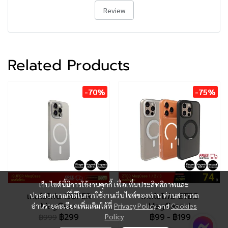
Review
Related Products
-70%
-75%
เว็บไซต์นี้มีการใช้งานคุกกี้ เพื่อเพิ่มประสิทธิภาพและ
เคสไอโฟน iSUPER
ประสบการณ์ที่ดีในการใช้งานเว็บไซต์ของท่าน ท่านสามารถ
เคสไอโฟน ZTEC
MagCase
MagCase 1
อ่านรายละเอียดเพิ่มเติมได้ที่
Privacy Policy
and
Cookies
฿299
฿99
-
฿199
Policy
฿999