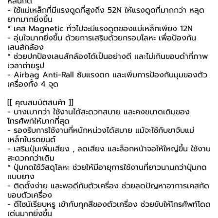
หล่นก็ดี
- ใช้แม่เหล็กที่มีแรงดูดที่สูงถึง 52N ให้แรงดูดที่มากกว่า หลุด
ยากมากยิ่งขึ้น
* เคส Magnetic ทั่วไปจะมีแรงดูดของแม่เหล็กเพียง 12N
- อุ่นใจมากยิ่งขึ้น ด้วยการเสริมด้วยกรอบโลหะ เพื่อป้องกัน
เลนส์กล้อง
* ช่วยปกป้องเลนส์กล้องได้เป็นอย่างดี และไม่เกินขอบดำที่ภาพ
เวลาถ่ายรูป
- Airbag Anti-Rall ซับแรงตก และเพิ่มการป้องกันมุมของตัว
เครื่องทั้ง 4 จุด
[[ คุณสมบัติสินค้า ]]
- บางเบากว่า ใช้งานได้สะดวกสบาย และคงขนาดเดิมของ
โทรศัพท์ให้มากที่สุด
- รองรับการใช้งานที่หนักหน่วงได้สบาย แม้จะใช้กับขาจับแม่
เหล็กในรถยนต์
- เสริมปุ่มเพิ่มเสียง , ลดเสียง และล็อกหน้าจอให้ใหญ่ขึ้น ใช้งาน
สะดวกกว่าเดิม
* ปุ่มกดใช้วัสดุโลหะ ช่วยให้มีอายุการใช้งานที่ยาวนานกว่าปุ่มกด
แบบยาง
- ติดตั้งง่าย และพอดีกับตัวเครื่อง ช่วยลดปัญหาอาการเคสกัด
ขอบตัวเครื่อง
- ดีไซน์เรียบหรู เข้ากับทุกสีของตัวเครื่อง ช่วยขับให้โทรศัพท์โดด
เด่นมากยิ่งขึ้น