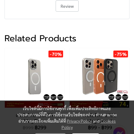
Review
Related Products
-70%
-75%
เว็บไซต์นี้มีการใช้งานคุกกี้ เพื่อเพิ่มประสิทธิภาพและ
เคสไอโฟน iSUPER
ประสบการณ์ที่ดีในการใช้งานเว็บไซต์ของท่าน ท่านสามารถ
เคสไอโฟน ZTEC
MagCase
MagCase 1
อ่านรายละเอียดเพิ่มเติมได้ที่
Privacy Policy
and
Cookies
฿299
฿99
-
฿199
Policy
฿999