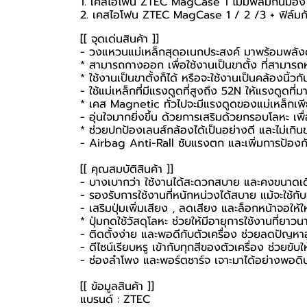
1. เคสไอโฟน ZTEC MagCase 1 ไม่มีฟิล์มกันมอง
2. เคสไอโฟน ZTEC MagCase 1 / 2 /3 + ฟิล์ม
[[ จุดเด่นสินค้า ]]
- วงแหวนแม่เหล็กสุดอเนกประสงค์ มาพร้อมพลังดูด
* สามารถกางออก เพื่อใช้งานเป็นขาตั้ง ที่สามาร
* ใช้งานเป็นขาตั้งก็ได้ หรือจะใช้งานเป็นคล้องนิ้วกั
- ใช้แม่เหล็กที่มีแรงดูดที่สูงถึง 52N ให้แรงดูดที่
* เคส Magnetic ทั่วไปจะมีแรงดูดของแม่เหล็กเพ
- อุ่นใจมากยิ่งขึ้น ด้วยการเสริมด้วยกรอบโลหะ เพ
* ช่วยปกป้องเลนส์กล้องได้เป็นอย่างดี และไม่เกิ
- Airbag Anti-Rall ซับแรงตก และเพิ่มการป้องกัน
[[ คุณสมบัติสินค้า ]]
- บางเบากว่า ใช้งานได้สะดวกสบาย และคงขนาดเดิ
- รองรับการใช้งานที่หนักหน่วงได้สบาย แม้จะใช้กั
- เสริมปุ่มเพิ่มเสียง , ลดเสียง และล็อกหน้าจอให้
* ปุ่มกดใช้วัสดุโลหะ ช่วยให้มีอายุการใช้งานที่ยา
- ติดตั้งง่าย และพอดีกับตัวเครื่อง ช่วยลดปัญห
- ดีไซน์เรียบหรู เข้ากับทุกสีของตัวเครื่อง ช่วยขับใ
- ช่องลำโพง และพอร์ตชาร์จ เจาะมาได้อย่างพอดิบ
[[ ข้อมูลสินค้า ]]
แบรนด์ : ZTEC