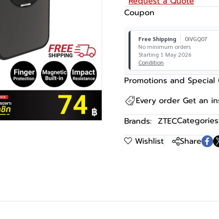
Request a Quote
Coupon
Free Shipping
0IVGQ07
No minimum orders
Starting 1 May 2026
Condition
Promotions and Special 
Every order Get an i
Categories
Brands:
ZTEC
Wishlist
Share