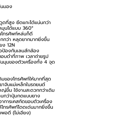
กันมอง
ที่สูง ยึดแกะได้แน่นกว่า
ถหมุนได้แบบ 360°
นโทรศัพท์หล่นก็ดี
มากกว่า หลุดยากมากยิ่งขึ้น
ียง 12N
ื่อป้องกันเลนส์กล้อง
นขอบดำที่ภาพ เวลาถ่ายรูป
มุมของตัวเครื่องทั้ง 4 จุด
มของโทรศัพท์ให้มากที่สุด
บขาจับแม่เหล็กในรถยนต์
ใหญ่ขึ้น ใช้งานสะดวกกว่าเดิม
วนานกว่าปุ่มกดแบบยาง
าอาการเคสกัดขอบตัวเครื่อง
ห้โทรศัพท์โดดเด่นมากยิ่งขึ้น
พอดี (ไม่เอียง)