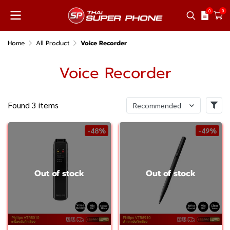
0
0
Home
All Product
Voice Recorder
Voice Recorder
Found 3 items
Recommended
-48%
-49%
Out of stock
Out of stock