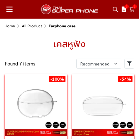
0
0
Home
All Product
Earphone case
เคสหูฟัง
Found 7 items
Recommended
-100%
-54%