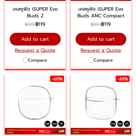
เคสหูฟัง iSUPER Evo
เคสหูฟัง iSUPER Evo
Buds 2
Buds ANC Compact
฿119
฿119
฿299
฿259
Add to cart
Add to cart
Request a Quote
Request a Quote
Compare
Compare
-60%
-40%