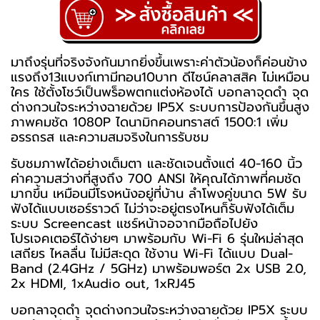
มาถึงรุ่นที่จริงจังกันมากยิ่งขึ้นเพราะค่าตัวน้องก็ค่อนข้าง
แรงถึง13แบงก์เทามีทอน10บาท ดีไซน์คลาสสิค ไม่เหมือน
ใคร ใช้ตั้งโชว์เป็นพร็อพตกแต่งห้องได้ บอกลาจุดดำ จุด
ด่างกวนใจระหว่างฉายด้วย IP5X ระบบการป้องกันขึ้นสูง
ภาพคมชัด 1080P ไดนามิกคอนทราสต์ 1500:1 เพิ่ม
อรรถรส และความสมจริงในการรับชม
รับชมภาพได้อย่างเต็มตา และชัดเจนตั้งแต่ 40-160 นิ้ว
ค่าความสว่างที่สูงถึง 700 ANSI ให้คุณได้ภาพที่คมชัด
มากขึ้น เหมือนมีโรงหนังอยู่ที่บ้าน ลำโพงคู่ขนาด 5W รับ
ฟังได้แบบเซอร์ราวด์ ไม่ว่าจะอยู่ตรงไหนก็รับฟังได้เต็ม
ระบบ Screencast แชร์หน้าจอจากมือถือไปยัง
โปรเจคเตอร์ได้ง่ายๆ มาพร้อมกับ Wi-Fi 6 รุ่นใหม่ล่าสุด
เสถียร ไหลลื่น ไม่มีสะดุด ใช้งาน Wi-Fi ได้แบบ Dual-
Band (2.4GHz / 5GHz) มาพร้อมพอร์ต 2x USB 2.0,
2x HDMI, 1xAudio out, 1xRJ45
บอกลาจุดดำ จุดด่างกวนใจระหว่างฉายด้วย IP5X ระบบ