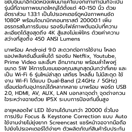
ขยับขึ้นมาอีกนิดหนึ่งเพิ่มมาแค่1แบงก์เทาเท่านั้นก็จะเป็น
รุ่นนี้ที่ฉายภาพขนาดใหญ่ได้ตั้งแต่ 40-150 นิ้ว ด้วย
อัตราส่วน 1.33:1 เป็นโปรเจคเตอร์ดูหนังภาพคมชัด
1080P พร้อมไดนามิกคอนทราสต์ 20000:1 เพิ่ม
อรรถรสในการรับชม รองรับไฟล์ภาพต้นฉบับที่ความ
ละเอียดได้สูงสุดถึง 4K สู้แสงไม่แพ้ใคร ด้วยค่าความ
สว่างที่สูงถึง 450 ANSI Lumens
มาพร้อม Android 9.0 สะดวกต่อการใช้งาน โหลด
แอปพลิเคชันอื่นเพิ่มได้ รองรับ Netflix, Youtube,
Prime Video และอื่นๆ อีกมากมาย พร้อมลำโพงคู่
ขนาด 5W ให้การรับชมของคุณสนุกสุดมันกว่าที่เคย และ
เป็น Wi-Fi 6 รุ่นใหม่ล่าสุด เสถียร ไหลลื่น ไม่มีสะดุด ใช้
งาน Wi-Fi ได้แบบ Dual-Band (2.4GHz / 5GHz)
เชื่อมต่อกับอุปกรณ์ได้หลากหลาย มาพร้อม พอร์ต USB
2.0, HDMI, AV, AUX, LAN บอกลาจุดดำ จุดด่างกวน
ใจระหว่างฉายด้วย IP5X ระบบการป้องกันขึ้นสูง
อายุหลอดไฟ LED ใช้งานได้นานกว่า 20000 ชั่วโมง
การปรับ Focus & Keystone Correction แบบ Auto
ใช้งานง่ายไม่ยุ่งยาก Screencast แชร์หน้าจอจากมือถือ
ไปยังโปรเจคเตอร์ได้ง่ายๆ ตัวผลิตภัณฑ์สินค้ารับประกัน