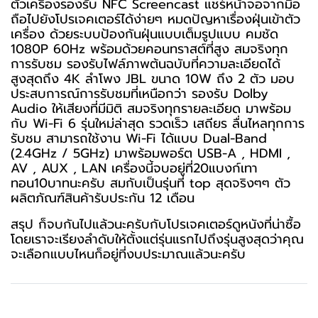
ตัวเครื่องรองรับ NFC Screencast แชร์หน้าจอจากมือ
ถือไปยังโปรเจคเตอร์ได้ง่ายๆ หมดปัญหาเรื่องฝุ่นเข้าตัว
เครื่อง ด้วยระบบป้องกันฝุ่นแบบเต็มรูปแบบ คมชัด
1080P 60Hz พร้อมด้วยคอนทราสต์ที่สูง สมจริงทุก
การรับชม รองรับไฟล์ภาพต้นฉบับที่ความละเอียดได้
สูงสุดถึง 4K ลำโพง JBL ขนาด 10W ถึง 2 ตัว มอบ
ประสบการณ์การรับชมที่เหนือกว่า รองรับ Dolby
Audio ให้เสียงที่มีมิติ สมจริงทุกรายละเอียด มาพร้อม
กับ Wi-Fi 6 รุ่นใหม่ล่าสุด รวดเร็ว เสถียร ลื่นไหลทุกการ
รับชม สามารถใช้งาน Wi-Fi ได้แบบ Dual-Band
(2.4GHz / 5GHz) มาพร้อมพอร์ต USB-A , HDMI ,
AV , AUX , LAN เครื่องนี้จบอยู่ที่20แบงก์เทา
ทอน10บาทนะครับ สมกับเป็นรุ่นที่ top สุดจริงๆๆ ตัว
ผลิตภัณฑ์สินค้ารับประกัน 12 เดือน
สรุป ก็จบกันไปแล้วนะครับกับโปรเจคเตอร์ดูหนังที่น่าซื้อ
โดยเราจะเรียงลำดับให้ตั้งแต่รุ่นแรกไปถึงรุ่นสูงสุดว่าคุณ
จะเลือกแบบไหนก็อยู่ที่งบประมาณแล้วนะครับ