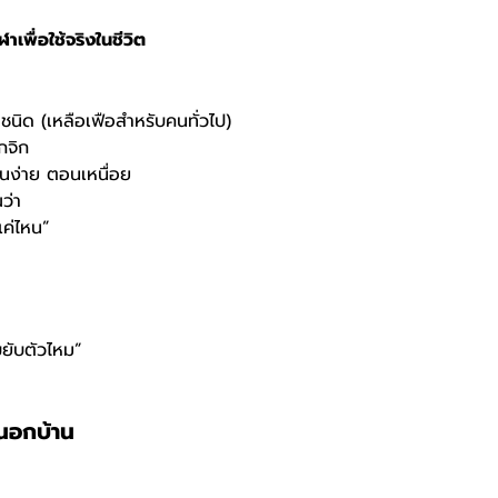
ีฬาเพื่อใช้จริงในชีวิต
นิด (เหลือเฟือสำหรับคนทั่วไป)
ุกจิก
านง่าย ตอนเหนื่อย
ว่า
แค่ไหน”
ขยับตัวไหม”
นอกบ้าน