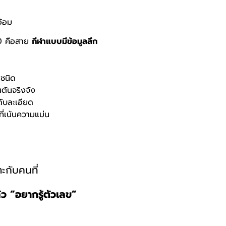
อ้อม
0 คือสาย
กีฬาแบบมีข้อมูลลึก
ชนิด
นตันจริงจัง
ดับละเอียด
ี่เน้นความแม่น
าะกับคนที่
ว “อยากรู้ตัวเลข”