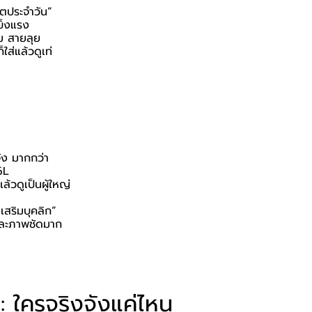
ิตประจำวัน”
ข็งแรง
ม สายลุย
็ใส่แล้วดูเท่
จัง มากกว่า
6L
แล้วดูเป็นผู้ใหญ่
“เสริมบุคลิก”
นละภาพชัดมาก
า: ใครจริงจังแค่ไหน