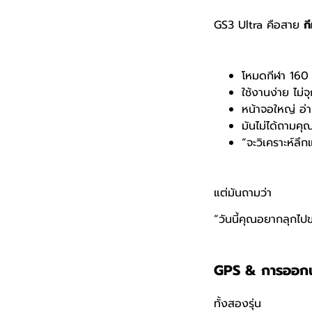
GS3 Ultra คือสาย
ก
โหมดกีฬา 160 ช
ใช้งานง่าย ไม่จ
หน้าจอใหญ่ อ่
มันไม่ได้ถามคุณ
“จะวิเคราะห์ลึก
แต่มันถามว่า
“วันนี้คุณอยากลุกไป
GPS & การออก
ทั้งสองรุ่น