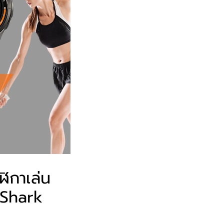
ฬิกาเล่น
k Shark