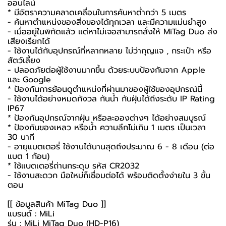
ออนไลน์
* มีอัตราความคลาดเคลื่อนในการค้นหาต่ำกว่า 5 เมตร
- ค้นหาตำแหน่งของสิ่งของได้ทุกเวลา และมีความแม่นยำสูง
- เมื่ออยู่ในพิกัดแล้ว แต่หาไม่เจอสามารถสั่งให้ MiTag Duo ส่ง
เสียงเรียกได้
- ใช้งานได้กับอุปกรณ์ที่หลากหลาย ไม่ว่ากุญแจ , กระเป๋า หรือ
สัตว์เลี้ยง
- ปลอดภัยต่อผู้ใช้งานมากขึ้น ด้วยระบบป้องกันจาก Apple
และ Google
* ป้องกันการย้อนดูตำแหน่งที่ผ่านมาของผู้ใช้ของอุปกรณ์นี้
- ใช้งานได้อย่างหมดกังวล กันน้ำ กันฝุ่นได้ถึงระดับ IP Rating
IP67
* ป้องกันอุปกรณ์จากฝุ่น หรือละอองต่างๆ ได้อย่างสมบูรณ์
* ป้องกันของเหลว หรือน้ำ ความลึกไม่เกิน 1 เมตร เป็นเวลา
30 นาที
- อายุแบตเตอรี่ ใช้งานได้นานสุดถึงประมาณ 6 - 8 เดือน (ต่อ
แบต 1 ก้อน)
* ใช้แบตเตอรี่ถ่านกระดุม รหัส CR2032
- ใช้งานสะดวก มือใหม่ก็เชื่อมต่อได้ พร้อมติดตั้งง่ายใน 3 ขั้น
ตอน
[[ ข้อมูลสินค้า MiTag Duo ]]
แบรนด์ : MiLi
รุ่น : MiLi MiTag Duo (HD-P16)