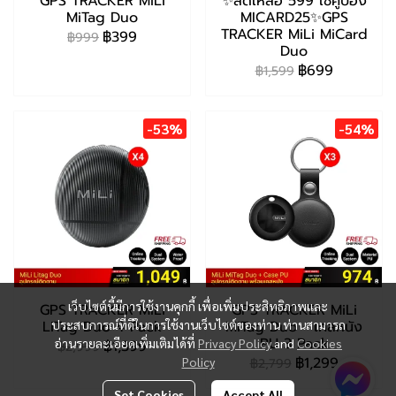
GPS TRACKER MiLi
✨ลดเหลือ 599 ใช้คูปอง
MiTag Duo
MICARD25✨GPS
TRACKER MiLi MiCard
฿399
฿999
Duo
฿699
฿1,599
-53%
-54%
เว็บไซต์นี้มีการใช้งานคุกกี้ เพื่อเพิ่มประสิทธิภาพและ
GPS TRACKER MiLi
GPS TRACKER MiLi
LiTag Duo 4 Pack
ประสบการณ์ที่ดีในการใช้งานเว็บไซต์ของท่าน ท่านสามารถ
MiTag Duo + เคสหนัง
PU 3 Pack
อ่านรายละเอียดเพิ่มเติมได้ที่
Privacy Policy
and
Cookies
฿1,399
฿2,999
฿1,299
Policy
฿2,799
Set Cookies
Accept All