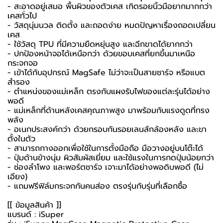
- สะอาดอยู่เสมอ พื้นผิวของตัวเคส เกิดรอยนิ้วมือยากมากกว่า
เคสทั่วไป
- วัสดุนุ่มนวล ติดตั้ง และถอดง่าย หมดปัญหาเรื่องถอดเปลี่ยน
เคส
- ใช้วัสดุ TPU ที่มีความยืดหยุ่นสูง และฉีกขาดได้ยากกว่า
- ปกป้องหน้าจอได้เหนือกว่า ด้วยขอบเคสที่ยกขึ้นมาเหนือ
กระจกจอ
- เข้าได้กับอุปกรณ์ MagSafe ไม่ว่าจะเป็นสายชาร์จ หรือแบต
สำรอง
- ตำแหน่งของแม่เหล็ก ตรงกับแผงรับไฟของแต่ละรุ่นได้อย่าง
พอดี
- แม่เหล็กที่ด้านหลังเคสคุณภาพสูง มาพร้อมกับแรงดูดที่ทรง
พลัง
- อเนกประสงค์กว่า ด้วยกรอบกันรอยเลนส์กล้องหลัง และขา
ตั้งในตัว
- สามารถกางออกเพื่อใช้ในการตั้งมือถือ มือวางอยู่บนโต๊ะได้
- ปุ่มด้านข้างนุ่ม ผิวสัมผัสเยี่ยม และใช้แรงในการกดปุ่มน้อยกว่า
- ช่องลำโพง และพอร์ตชาร์จ เจาะมาได้อย่างพอดิบพอดี (ไม่
เอียง)
- แถมฟรีฟิล์มกระจกกันคนส่อง ตรงรุ่นกับรุ่นที่เลือกซื้อ
[[ ข้อมูลสินค้า ]]
แบรนด์ : iSuper