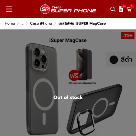
0
0
Home
...
Case iPhone
เคสไอโฟน iSUPER MagCase
-70%
Out of stock