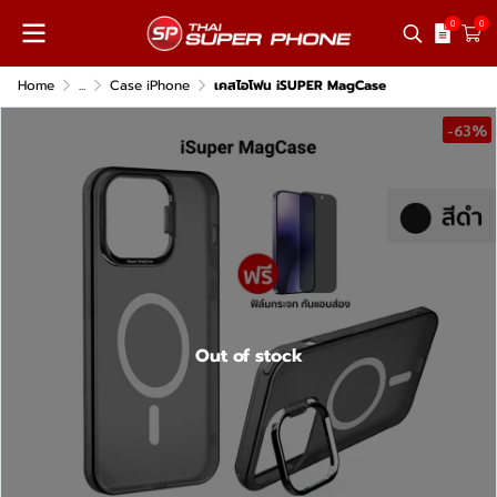
0
0
Home
...
Case iPhone
เคสไอโฟน iSUPER MagCase
-63%
Out of stock