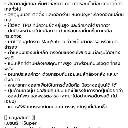
- สะอาดอยู่เสมอ พื้นผิวของตัวเคส เกิดรอยนิ้วมือยากมากกว่า
เคสทั่วไป
- วัสดุนุ่มนวล ติดตั้ง และถอดง่าย หมดปัญหาเรื่องถอดเปลี่ยน
เคส
- ใช้วัสดุ TPU ที่มีความยืดหยุ่นสูง และฉีกขาดได้ยากกว่า
- ปกป้องหน้าจอได้เหนือกว่า ด้วยขอบเคสที่ยกขึ้นมาเหนือ
กระจกจอ
- เข้าได้กับอุปกรณ์ MagSafe ไม่ว่าจะเป็นสายชาร์จ หรือแบต
สำรอง
- ตำแหน่งของแม่เหล็ก ตรงกับแผงรับไฟของแต่ละรุ่นได้อย่าง
พอดี
- แม่เหล็กที่ด้านหลังเคสคุณภาพสูง มาพร้อมกับแรงดูดที่ทรง
พลัง
- อเนกประสงค์กว่า ด้วยกรอบกันรอยเลนส์กล้องหลัง และขา
ตั้งในตัว
- สามารถกางออกเพื่อใช้ในการตั้งมือถือ มือวางอยู่บนโต๊ะได้
- ปุ่มด้านข้างนุ่ม ผิวสัมผัสเยี่ยม และใช้แรงในการกดปุ่มน้อยกว่า
- ช่องลำโพง และพอร์ตชาร์จ เจาะมาได้อย่างพอดิบพอดี (ไม่
เอียง)
- แถมฟรีฟิล์มกระจกกันคนส่อง ตรงรุ่นกับรุ่นที่เลือกซื้อ
[[ ข้อมูลสินค้า ]]
แบรนด์ : iSuper