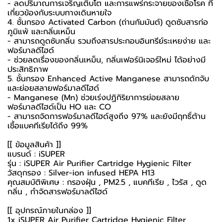
- ลดปริมาณการเจริญเติบโต และการแพร่กระจายของเชื้อโรค ที่
เกี่ยวข้องกับระบบทางเดินหายใจ
4. ชั้นกรอง Activated Carbon (ถ่านกัมมันต์) ดูดซับสารก่อ
ภูมิแพ้ และกลิ่นเหม็น
- สามารถดูดซับกลิ่น รวมถึงสารประกอบอินทรีย์ระเหยง่าย และ
ฟอร์มาลดีไฮด์
- ช่วยลดเรื่องของกลิ่นเหม็น, กลิ่นเฟอร์นิเจอร์ใหม่ ได้อย่างมี
ประสิทธิภาพ
5. ชั้นกรอง Enhanced Active Manganese สามารถดักจับ
และย่อยสลายฟอร์มาลดีไฮด์
- Manganese (Mn) ช่วยเร่งปฏิกิริยาการย่อยสลาย
ฟอร์มาลดีไฮด์เป็น HO และ CO
- สามารถจัดการฟอร์มาลดีไฮด์สูงถึง 97% และยังมีฤทธิ์ต้าน
เชื้อแบคทีเรียได้ถึง 99%
[[ ข้อมูลสินค้า ]]
แบรนด์ : iSUPER
รุ่น : iSUPER Air Purifier Cartridge Hygienic Filter
วัสดุกรอง : Silver-ion infused HEPA H13
คุณสมบัติพิเศษ : กรองฝุ่น , PM2.5 , แบคทีเรีย , ไวรัส , ดูด
กลิ่น , กำจัดสารฟอร์มาลดีไฮด์
[[ อุปกรณ์ภายในกล่อง ]]
1x iSUPER Air Purifier Cartridge Hygienic Filter