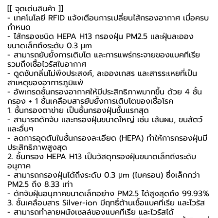
[[ จุดเด่นสินค้า ]]
- เทคโนโลยี RFID แจ้งเตือนการเปลี่ยนไส้กรองอากาศ เมื่อครบ
กำหนด
- ไส้กรองชนิด HEPA H13 กรองฝุ่น PM2.5 และฝุ่นละออง
ขนาดเล็กถึงระดับ 0.3 μm
- สามารถยับยั้งการเติบโต และการแพร่กระจายของแบคทีเรีย
รวมถึงเชื้อไวรัสในอากาศ
- ดูดซับกลิ่นไม่พึงประสงค์, ละอองเกสร และสารระเหยที่เป็น
สาเหตุของอาการภูมิแพ้
- อัพเกรดชั้นกรองอากาศให้มีประสิทธิภาพมากขึ้น ด้วย 4 ชั้น
กรอง + 1 ชั้นเคลือบสารยับยั้งการเติบโตของเชื้อโรค
1. ชั้นกรองตาข่าย เป็นชั้นกรองฝุ่นชั้นแรกสุด
- สามารถดักจับ และกรองฝุ่นขนาดใหญ่ เช่น เส้นผม, ขนสัตว์
และอื่นๆ
- ลดการอุดตันในชั้นกรองละเอียด (HEPA) ทำให้การกรองฝุ่นมี
ประสิทธิภาพสูงสุด
2. ชั้นกรอง HEPA H13 เป็นวัสดุกรองฝุ่นขนาดเล็กถึงระดับ
อนุภาค
- สามารถกรองฝุ่นได้ถึงระดับ 0.3 μm (ไมครอน) ซึ่งเล็กกว่า
PM2.5 ถึง 8.33 เท่า
- ดักจับฝุ่นอนุภาคขนาดเล็กอย่าง PM2.5 ได้สูงสุดถึง 99.93%
3. ชั้นเคลือบสาร Silver-ion มีฤทธิ์ต้านเชื้อแบคทีเรีย และไวรัส
- สามารถทำลายผนังเซลล์ของแบคทีเรีย และไวรัสได้